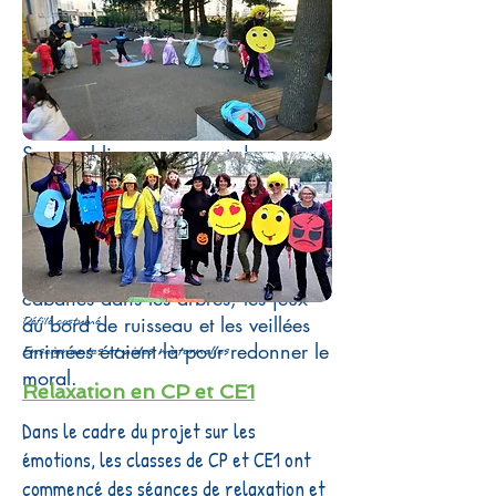
Sans oublier un moment de
créativité pour fabriquer des
œuvres d'art avec des éléments
naturels à la manière du Land Art.
Mais les roulades dans les prés, les
cabanes dans les arbres, les jeux
au bord de ruisseau et les veillées
Défilé costumé
animées étaient là pour redonner le
Enseignantes et aides maternelles
moral.
Relaxation en CP et CE1
Dans le cadre du projet sur les
émotions, les classes de CP et CE1 ont
commencé des séances de relaxation et