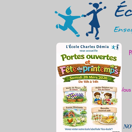
Éc
Ense
P
Vous 
NOT