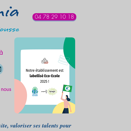
mia
04 78 29 10 18
ousse
 à
 nous
, valoriser ses talents pour