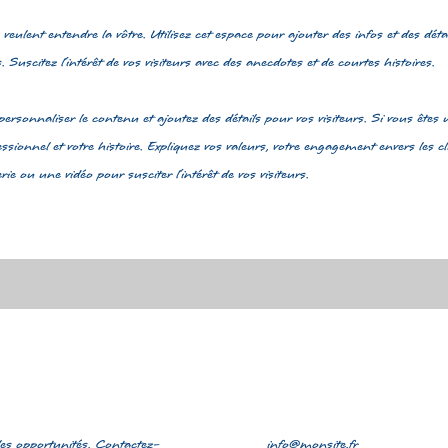
 veulent entendre la vôtre. Utilisez cet espace pour ajouter des infos et des dét
uscitez l'intérêt de vos visiteurs avec des anecdotes et de courtes histoires. ​
ersonnaliser le contenu et ajoutez des détails pour vos visiteurs. Si vous êtes 
sionnel et votre histoire. Expliquez vos valeurs, votre engagement envers les cl
e ou une vidéo pour susciter l'intérêt de vos visiteurs.
les opportunités. Contactez-
info@monsite.fr