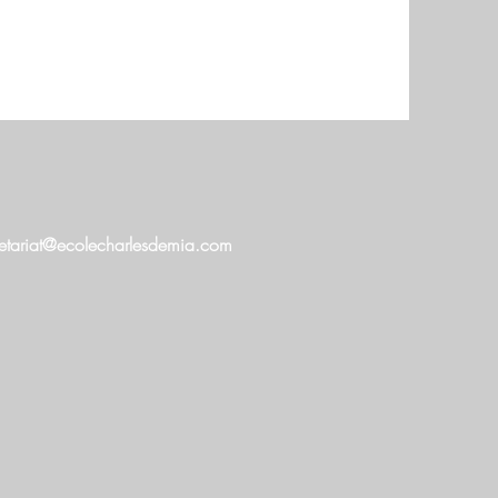
retariat@ecolecharlesdemia.com