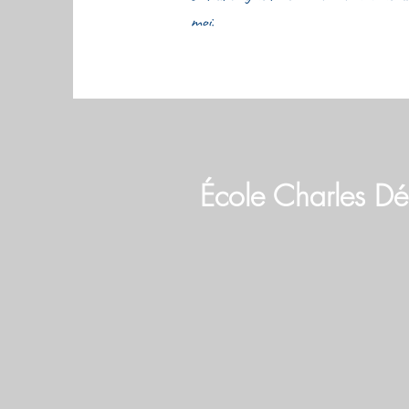
moi.
École Charles D