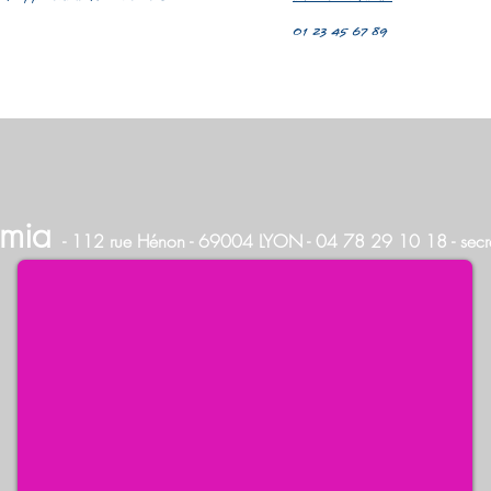
01 23 45 67 89
émia
- 112 rue Hénon - 69004 LYON -
04 78 29 10 18 -
sec